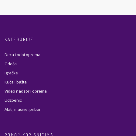
KATEGORIJE
Deca i bebi oprema
Odeća
Igračke
Kuća i bašta
Video nadzor i oprema
Udžbenici
Alati, mašine, pribor
POMOĆ KORISNICIMA