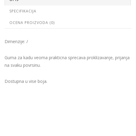
SPECIFIKACIJA
OCENA PROIZVODA (0)
Dimenzije: /
Guma za kadu veoma prakticna sprecava proklizavanje, prijanja
na svaku povrsinu.
Dostupna u vise boja.