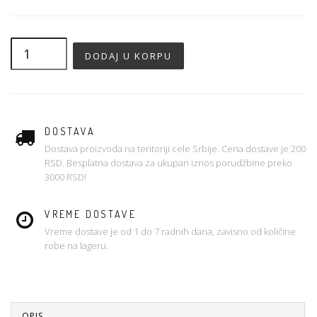
DOSTAVA
Dostava proizvoda na teritoriji cele Srbije. Cena dostave je 200
RSD. Besplatna dostava za ukupan iznos porudžbine preko
3000 RSD!
VREME DOSTAVE
Vreme dostave je od 1 do 7 radnih dana, zavisno od količine
robe na lageru.
OPIS