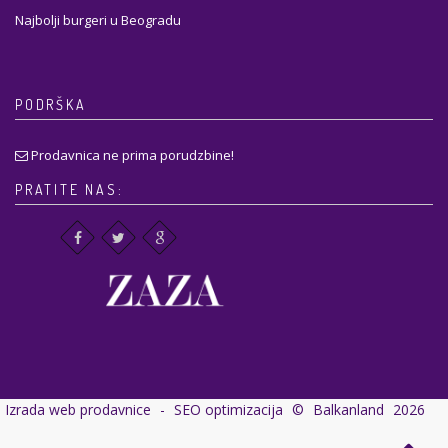
Najbolji burgeri u Beogradu
PODRŠKA
Prodavnica ne prima porudzbine!
PRATITE NAS:
Izrada web prodavnice
-
SEO optimizacija
©
Balkanland
2026