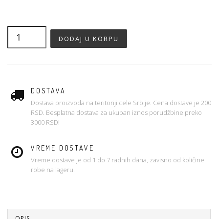
DOSTAVA
Dostava proizvoda na teritoriji cele Srbije. Cena dostave je 200
RSD. Besplatna dostava za ukupan iznos porudžbine preko
3000 RSD!
VREME DOSTAVE
Vreme dostave je od 1 do 7 radnih dana, zavisno od količine
robe na lageru.
OPIS