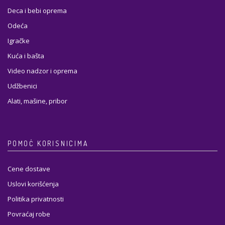
Deca i bebi oprema
Odeća
Igračke
Kuća i bašta
Video nadzor i oprema
Udžbenici
Alati, mašine, pribor
POMOĆ KORISNICIMA
Cene dostave
Uslovi korišćenja
Politika privatnosti
Povraćaj robe