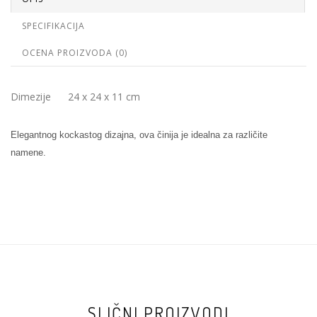
SPECIFIKACIJA
OCENA PROIZVODA (0)
Dimezije 24 x 24 x 11 cm
Elegantnog kockastog dizajna, ova činija je idealna za različite
namene.
SLIČNI PROIZVODI