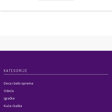
KATEGORIJE
Deca i bebi oprema
Odeća
Igračke
Kuća i bašta