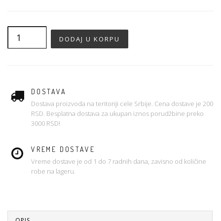
DOSTAVA
Dostava proizvoda na teritoriji cele Srbije. Cena dostave je 200
RSD. Besplatna dostava za ukupan iznos porudžbine preko
3000 RSD!
VREME DOSTAVE
Vreme dostave je od 1 do 7 radnih dana, zavisno od količine
robe na lageru.
OPIS