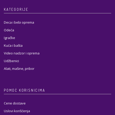
KATEGORIJE
Deca i bebi oprema
Odeća
Igračke
Kuća i bašta
Video nadzor i oprema
Udžbenici
Alati, mašine, pribor
POMOĆ KORISNICIMA
Cene dostave
Uslovi korišćenja