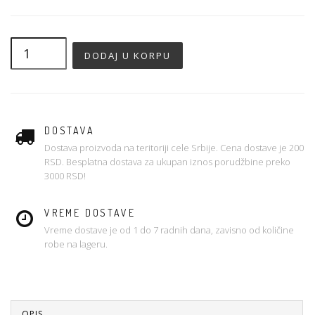
DOSTAVA
Dostava proizvoda na teritoriji cele Srbije. Cena dostave je 200
RSD. Besplatna dostava za ukupan iznos porudžbine preko
3000 RSD!
VREME DOSTAVE
Vreme dostave je od 1 do 7 radnih dana, zavisno od količine
robe na lageru.
OPIS