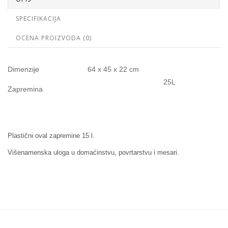
SPECIFIKACIJA
OCENA PROIZVODA (0)
Dimenzije
64 x 45 x 22 cm
25L
Zapremina
Plastični oval zapremine 15 l.
Višenamenska uloga u domaćinstvu, povrtarstvu i mesari.