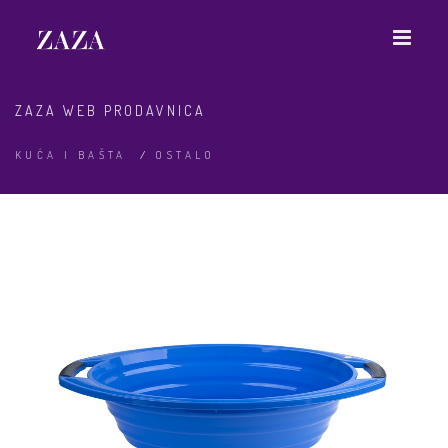
ZAZA WEB PRODAVNICA
KUĆA I BAŠTA
/
OSTALO